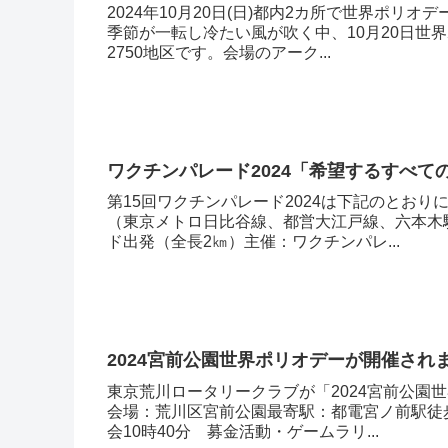
2024年10月20日(日)都内2カ所で世界ポ
季節が一転し冷たい風が吹く中、10月20日世
2750地区です。会場のアーク...
ワクチンパレード2024「希望するすべて
第15回ワクチンパレード2024は下記のとおり
（東京メトロ日比谷線、都営大江戸線、六本木
ド出発（全長2㎞）主催：ワクチンパレ...
2024宮前公園世界ポリオデーが開催され
東京荒川ロータリークラブが「2024宮前公園世
会場：荒川区宮前公園最寄駅：都電宮ノ前駅徒
会10時40分 募金活動・ゲームラリ...