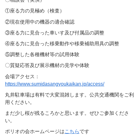
①座る力の見極め（検査）
②現在使用中の機器の適合確認
③座る力に見合った車いす及び付属品の調整
④座る力に見合った移乗動作や移乗補助用具の調整
⑤調整した各種機材等の試用体験
〇質疑応答及び展示機材の見学や体験
会場アクセス：
https://www.sumidasangyoukaikan.jp/access/
丸井駐車場は有料で大変混雑します。公共交通機関をご利
用ください。
まだ少し桜が残るころかと思います。ぜひご参加くださ
い。
ポリオの会ホームページは
こちら
です